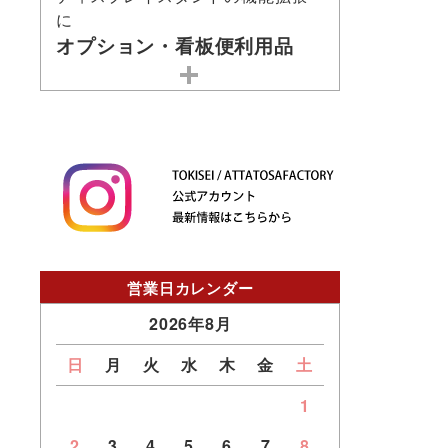
に
オプション・看板便利用品
営業日カレンダー
2026年8月
日
月
火
水
木
金
土
1
2
3
4
5
6
7
8