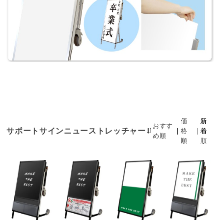
価
新
おすす
サポートサインニューストレッチャー
|
格
|
着
め順
順
順