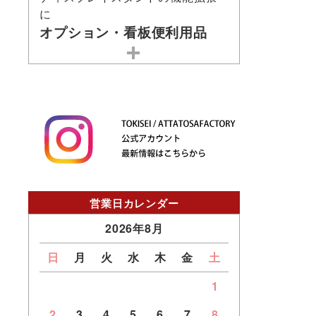
に
オプション・看板便利用品
営業日カレンダー
2026年8月
日
月
火
水
木
金
土
1
2
3
4
5
6
7
8