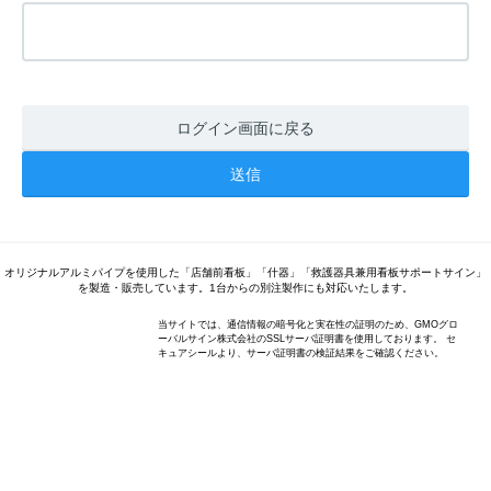
ログイン画面に戻る
オリジナルアルミパイプを使用した「店舗前看板」「什器」「救護器具兼用看板サポートサイン」
を製造・販売しています。1台からの別注製作にも対応いたします。
当サイトでは、通信情報の暗号化と実在性の証明のため、GMOグロ
ーバルサイン株式会社のSSLサーバ証明書を使用しております。 セ
キュアシールより、サーバ証明書の検証結果をご確認ください。