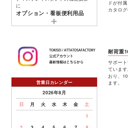
ドが付属
に
カタログ
オプション・看板便利用品
耐荷重10
サポート
ています
おり、1
営業日カレンダー
ます。
2026年8月
日
月
火
水
木
金
土
1
2
3
4
5
6
7
8