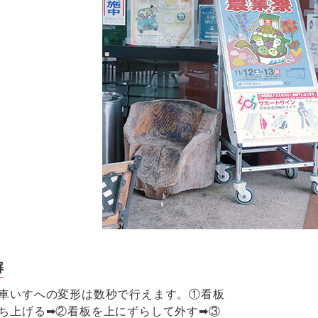
解
車いすへの変形は数秒で行えます。①看板
ち上げる➡②看板を上にずらして外す➡③