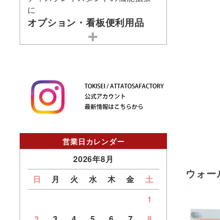
に
オプション・看板便利用品
営業日カレンダー
2026年8月
ウォー
日
月
火
水
木
金
土
1
2
3
4
5
6
7
8