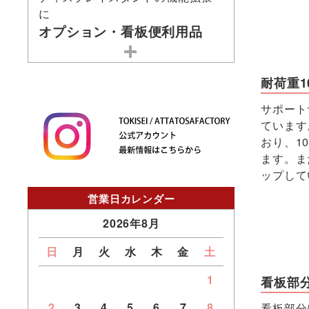
に
オプション・看板便利用品
耐荷重10
サポート
ています
おり、1
ます。ま
ップして
営業日カレンダー
2026年8月
日
月
火
水
木
金
土
1
看板部
2
3
4
5
6
7
8
看板部分