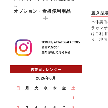
に
オプション・看板便利用品
置き型
本体裏側
ラカンが
はご利用
り、地面
営業日カレンダー
2026年8月
日
月
火
水
木
金
土
1
2
3
4
5
6
7
8