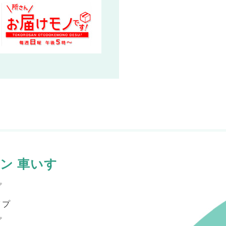
ン 車いす
プ
イプ
プ