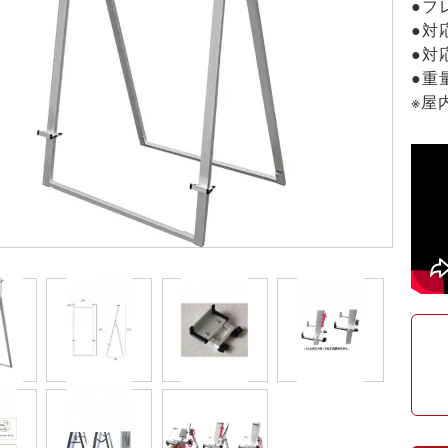
●フ
●対
●対応
●重
※屋