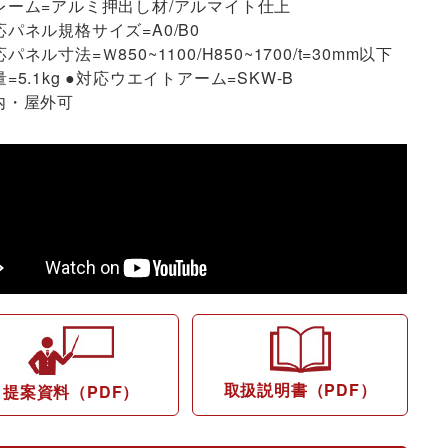
レーム=アルミ押出し材/アルマイト仕上
応パネル規格サイズ=A0/B0
パネル寸法=Ｗ850~1100/H850~1700/t=30mm以下
量=5.1kg ●対応ウエイトアーム=SKW-B
内・屋外可
取扱説明書（PDF）
提案資料（PDF）