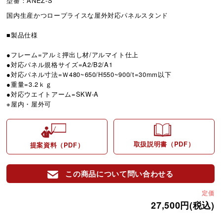
型番：ANEZ-S
国内生産かつロープライスな屋外対応パネルスタンド
■製品仕様
●フレーム=アルミ押出し材/アルマイト仕上
●対応パネル規格サイズ=A2/B2/A1
●対応パネル寸法=Ｗ480~650/H550~900/t=30mm以下
●重量=3.2ｋｇ
●対応ウエイトアーム=SKW-A
※屋内・屋外可
取扱説明書（PDF）
提案資料（PDF）
この商品について問い合わせる
定価
27,500円(税込)