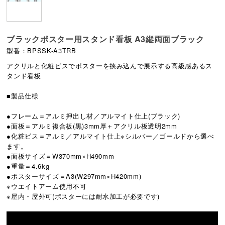
ブラックポスター用スタンド看板 A3縦両面ブラック
型番：BPSSK-A3TRB
アクリルと化粧ビスでポスターを挟み込んで展示する高級感あるス
タンド看板
■製品仕様
●フレーム＝アルミ押出し材／アルマイト仕上(ブラック)
●面板＝アルミ複合板(黒)3mm厚＋アクリル板透明2mm
●化粧ビス＝アルミ／アルマイト仕上※シルバー／ゴールドから選べ
ます。
●面板サイズ＝W370mm×H490mm
●重量＝4.6kg
●ポスターサイズ＝A3(W297mm×H420mm)
※ウエイトアーム使用不可
※屋内・屋外可(ポスターには耐水加工が必要です)