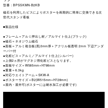
型番：BPSSKMN-B2KB
磁石を利用したビスによりポスターを画期的に簡単に交換できる次
世代スタンド看板
■製品仕様
●フレーム＝アルミ押出し材／アルマイト仕上(ブラック)
●磁石＝ネオジウム磁石
●面板＝アルミ複合板(黒)3mm厚＋アクリル板透明 2mm 下辺アンダ
ーバー付
●化粧ビス＝アルミ／アルマイト仕上(シルバー)
※上側2ヵ所がマグネジ用化粧ビスとなります。
●面板サイズ＝W585mm×H798mm
●重量＝6.3kg
●対応ウエイトアーム＝SKW-A
●ポスターサイズ＝B2(W515mm×H728mm)
※屋内・屋外可(ポスターには耐水加工が必要です)