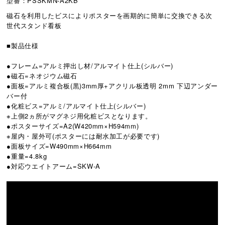
型番：PSSKMN-A2KB
磁石を利用したビスによりポスターを画期的に簡単に交換できる次
世代スタンド看板
■製品仕様
●フレーム=アルミ押出し材/アルマイト仕上(シルバー)
●磁石=ネオジウム磁石
●面板=アルミ複合板(黒)3mm厚+アクリル板透明 2mm 下辺アンダー
バー付
●化粧ビス=アルミ/アルマイト仕上(シルバー)
※上側2ヵ所がマグネジ用化粧ビスとなります。
●ポスターサイズ=A2(W420mm×H594mm)
※屋内・屋外可(ポスターには耐水加工が必要です)
●面板サイズ=W490mm×H664mm
●重量=4.8kg
●対応ウエイトアーム=SKW-A