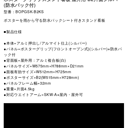
(防水パック付)
型番：BOPGSK-B2KS
ポスターを雨から守る防水パックシート付きスタンド看板
■製品仕様
●本体=アルミ押出し/アルマイト仕上(シルバー)
●パネル=ポスターグリップ(フロントオープン式)(シルバー)※防水パ
ック付
●背面板=屋外用：アルミ複合板(白)
●パネルサイズ=W575mm×H788mm×D21mm
●面板有効サイズ=W512mm×H725mm
●ポスターサイズ=B2(W515mm×H728mm)
●パネルフレーム幅=32mm
●重量=片面4.5kg
●対応ウエイトアーム=SKW-A※屋内・屋外可