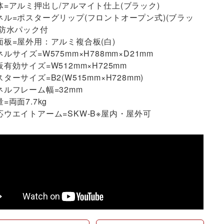
体=アルミ押出し/アルマイト仕上(ブラック)
ネル=ポスターグリップ(フロントオープン式)(ブラッ
※防水パック付
面板=屋外用：アルミ複合板(白)
ネルサイズ=W575mm×H788mm×D21mm
板有効サイズ=W512mm×H725mm
スターサイズ=B2(W515mm×H728mm)
ネルフレーム幅=32mm
=両面7.7kg
応ウエイトアーム=SKW-B※屋内・屋外可