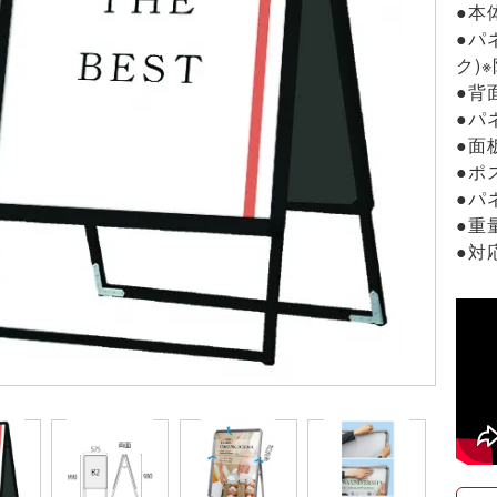
●本
●パ
ク)
●背
●パ
●面
●ポ
●パ
●重量
●対