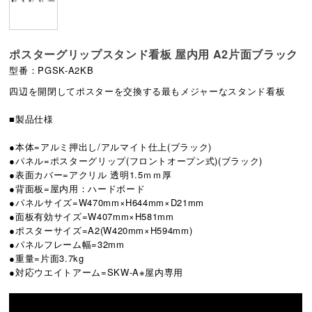
ポスターグリップスタンド看板 屋内用 A2片面ブラック
型番：PGSK-A2KB
四辺を開閉してポスターを交換する最もメジャーなスタンド看板
■製品仕様
●本体=アルミ押出し/アルマイト仕上(ブラック)
●パネル=ポスターグリップ(フロントオープン式)(ブラック)
●表面カバー=アクリル 透明1.5ｍｍ厚
●背面板=屋内用：ハードボード
●パネルサイズ=W470mm×H644mm×D21mm
●面板有効サイズ=W407mm×H581mm
●ポスターサイズ=A2(W420mm×H594mm)
●パネルフレーム幅=32mm
●重量=片面3.7kg
●対応ウエイトアーム=SKW-A※屋内専用