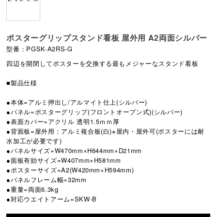
ポスターグリップスタンド看板 屋外用 A2両面シルバー
型番：PGSK-A2RS-G
四辺を開閉してポスターを交換する最もメジャーなスタンド看板
■製品仕様
●本体=アルミ押出し/アルマイト仕上(シルバー)
●パネル=ポスターグリップ(フロントオープン式)(シルバー)
●表面カバー=アクリル 透明1.5ｍｍ厚
●背面板=屋外用：アルミ複合板(白)※屋内・屋外可(ポスターには耐
水加工が必要です)
●パネルサイズ=W470mm×H644mm×D21mm
●面板有効サイズ=W407mm×H581mm
●ポスターサイズ=A2(W420mm×H594mm)
●パネルフレーム幅=32mm
●重量=両面6.3kg
●対応ウエイトアーム=SKW-B