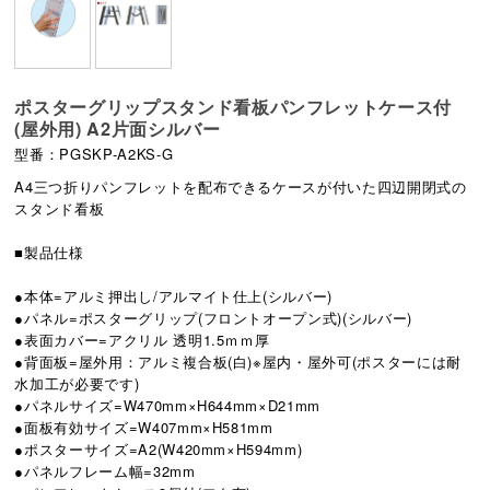
ポスターグリップスタンド看板パンフレットケース付
(屋外用) A2片面シルバー
型番：PGSKP-A2KS-G
A4三つ折りパンフレットを配布できるケースが付いた四辺開閉式の
スタンド看板
■製品仕様
●本体=アルミ押出し/アルマイト仕上(シルバー)
●パネル=ポスターグリップ(フロントオープン式)(シルバー)
●表面カバー=アクリル 透明1.5ｍｍ厚
●背面板=屋外用：アルミ複合板(白)※屋内・屋外可(ポスターには耐
水加工が必要です)
●パネルサイズ=W470mm×H644mm×D21mm
●面板有効サイズ=W407mm×H581mm
●ポスターサイズ=A2(W420mm×H594mm)
●パネルフレーム幅=32mm