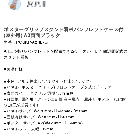
ポスターグリップスタンド看板パンフレットケース付
(屋外用) A2両面ブラック
型番：PGSKP-A2RB-G
A4三つ折りパンフレットを配布できるケースが付いた四辺開閉式の
スタンド看板
■製品仕様
●本体=アルミ押出し/アルマイト仕上(ブラック)
●パネル=ポスターグリップ(フロントオープン式)(ブラック)
●表面カバー=アクリル 透明1.5ｍｍ厚
●背面板=屋外用：アルミ複合板(白)※屋内・屋外可(ポスターには耐
水加工が必要です)
●パネルサイズ=W470mm×H644mm×D21mm
●面板有効サイズ=W407mm×H581mm
●ポスターサイズ=A2(W420mm×H594mm)
●パネルフレーム幅=32mm