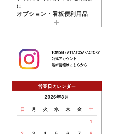
に
オプション・看板便利用品
営業日カレンダー
2026年8月
日
月
火
水
木
金
土
1
2
3
4
5
6
7
8