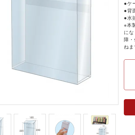
●ケ
●背
●水
※本
にな
障・
ねま