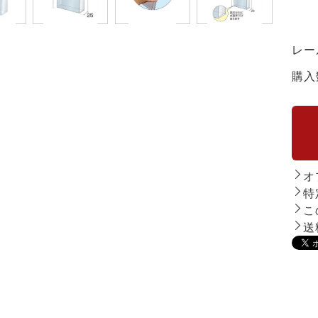
レー
購入
オ
特
こ
送