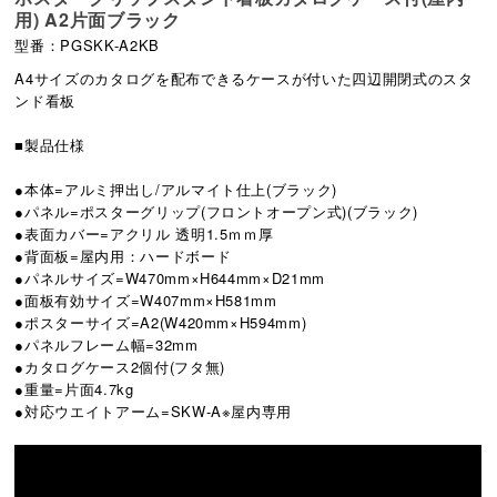
用) A2片面ブラック
型番：PGSKK-A2KB
A4サイズのカタログを配布できるケースが付いた四辺開閉式のスタ
ンド看板
■製品仕様
●本体=アルミ押出し/アルマイト仕上(ブラック)
●パネル=ポスターグリップ(フロントオープン式)(ブラック)
●表面カバー=アクリル 透明1.5ｍｍ厚
●背面板=屋内用：ハードボード
●パネルサイズ=W470mm×H644mm×D21mm
●面板有効サイズ=W407mm×H581mm
●ポスターサイズ=A2(W420mm×H594mm)
●パネルフレーム幅=32mm
●カタログケース2個付(フタ無)
●重量=片面4.7kg
●対応ウエイトアーム=SKW-A※屋内専用