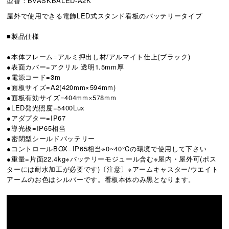
型番：BVASKBALED-A2K
屋外で使用できる電飾LED式スタンド看板のバッテリータイプ
■製品仕様
●本体フレーム=アルミ押出し材/アルマイト仕上(ブラック)
●表面カバー=アクリル 透明1.5mm厚
●電源コード=3m
●面板サイズ=A2(420mm×594mm)
●面板有効サイズ=404mm×578mm
●LED発光照度=5400Lux
●アダプター=IP67
●導光板=IP65相当
●密閉型シールドバッテリー
●コントロールBOX=IP65相当※0~40°Cの環境で使用して下さい
●重量=片面22.4kg※バッテリーモジュール含む※屋内・屋外可(ポス
ターには耐水加工が必要です)〔注意〕※アームキャスター/ウエイト
アームのお色はシルバーです。看板本体のみ黒となります。