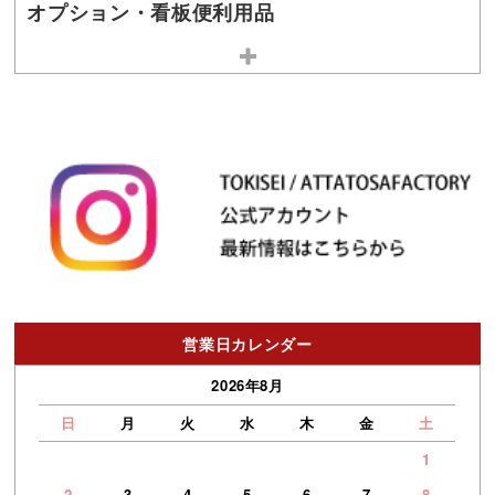
オプション・看板便利用品
営業日カレンダー
2026年8月
日
月
火
水
木
金
土
1
2
3
4
5
6
7
8