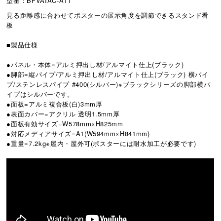
型番：BFVAIAC-A1T
見る距離感に合わせてポスターの展示角度を調節できるスタンド看
板
■製品仕様
●パネル・本体=アルミ押出し材/アルマイト仕上(ブラック)
●脚部=縦パイプ/アルミ押出し材/アルマイト仕上(ブラック) 横パイ
プ/ステンレスパイプ #400(シルバー)※ブラックシリーズの脚部横パ
イプはシルバーです。
●面板=アルミ複合板(白)3mm厚
●表面カバー=アクリル 透明1.5mm厚
●面板有効サイズ=W578mm×H825mm
●対応メディアサイズ=A1(W594mm×H841mm)
●重量=7.2kg※屋内・屋外可(ポスターには耐水加工が必要です)