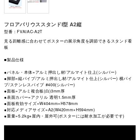
フロアバリウススタンドI型 A2縦
型番：FVAIAC-A2T
見る距離感に合わせてポスターの展示角度を調節できるスタンド看
板
■製品仕様
●パネル・本体=アルミ押出し材/アルマイト仕上(シルバー)
●脚部=縦パイプ/アルミ押出し材/アルマイト仕上(シルバー) 横パイ
プ/ステンレスパイプ #400(シルバー)
●面板=アルミ複合板(白)3mm厚
●表面カバー=アクリル 透明1.5mm厚
●面板有効サイズ=W404mm×H578mm
●対応メディアサイズ=A2(W420mm×H594mm)
●重量=5.2kg※屋内・屋外可(ポスターには耐水加工が必要です)