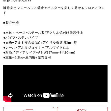
型番：CFS-A3TW
脚線美とフレームレス構造でポスターを美しく見せるフロアスタン
ド
■製品仕様
●本体・ベース=スチール製/アクリル焼付け塗装仕上
●パイプ=ステンパイプ
●面板=アルミ複合板(白)+アクリル板透明3mm厚
●レール=アルミジョイナー/アルマイト仕上
●対応メディアサイズ=A3(W297mm×H420mm)
●重量=5.2kg※屋内用※屋内専用