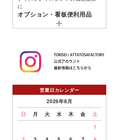
に
オプション・看板便利用品
営業日カレンダー
2026年8月
日
月
火
水
木
金
土
1
2
3
4
5
6
7
8