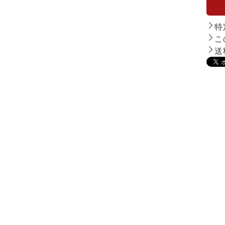
特
こ
送