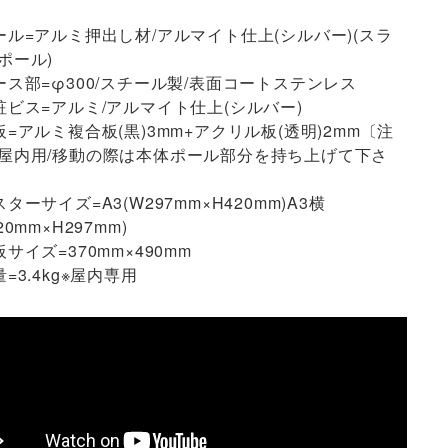
ール=アルミ押出し材/アルマイト仕上(シルバー)(スラ
ポール)
ース部=φ300/スチール製/表面コートステンレス
粧ビス=アルミ/アルマイト仕上(シルバー)
板=アルミ複合板(黒)3mm+アクリル板(透明)2mm〔注
屋内用/移動の際は本体ポール部分を持ち上げて下さ
スターサイズ=A3(W297mm×H420mm)A3横
20mm×H297mm)
板サイズ=370mm×490mm
量=3.4kg※屋内専用