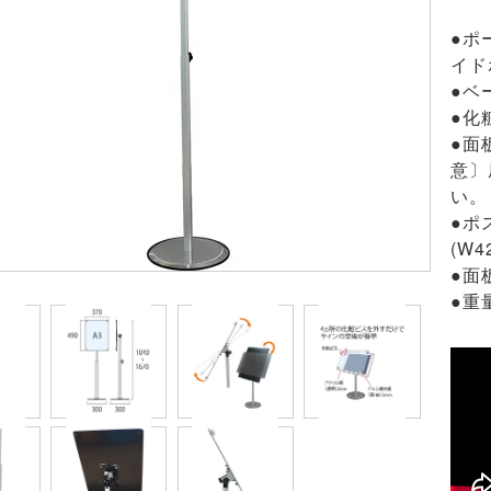
●ポ
イド
●ベ
●化
●面
意〕
い。
●ポ
(W4
●面
●重