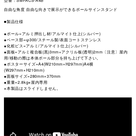
型番：SMFACS-A4B
自由な角度 自由な向きで展示ができるポールサインスタンド
■製品仕様
●ポール=アルミ押出し材/アルマイト仕上(シルバー)
●ベース部=φ300/スチール製/表面コートステンレス
●化粧ビス=アルミ/アルマイト仕上(シルバー)
●面板=アルミ複合板(黒)3mm+アクリル板(透明)2mm〔注意〕屋内
用/移動の際は本体ポール部分を持ち上げて下さい。
●ポスターサイズ=A4(W210mm×H297mm)A4横
(W297mm×H210mm)
●面板サイズ=280mm×370mm
●重量=2.8kg※屋内専用
※本製品はスライドしません。