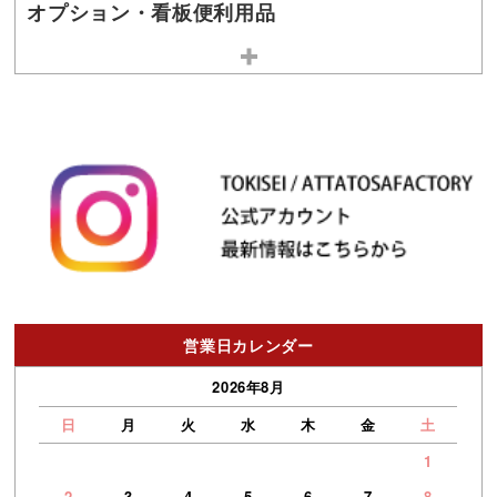
オプション・看板便利用品
営業日カレンダー
2026年8月
日
月
火
水
木
金
土
1
2
3
4
5
6
7
8