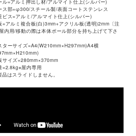
ール=アルミ押出し材/アルマイト仕上(シルバー)
ース部=φ300/スチール製/表面コートステンレス
粧ビス=アルミ/アルマイト仕上(シルバー)
板=アルミ複合板(白)3mm+アクリル板(透明)2mm〔注
屋内用/移動の際は本体ポール部分を持ち上げて下さ
スターサイズ=A4(W210mm×H297mm)A4横
97mm×H210mm)
板サイズ=280mm×370mm
量=2.8kg※屋内専用
製品はスライドしません。