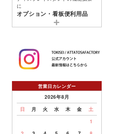
に
オプション・看板便利用品
営業日カレンダー
2026年8月
日
月
火
水
木
金
土
1
2
3
4
5
6
7
8