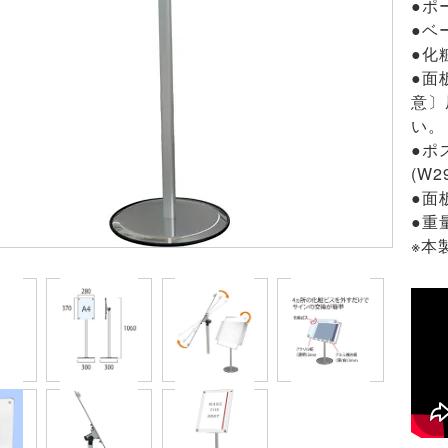
●ポ
●ベ
●化
●面
意〕
い。
●ポ
(W2
●面
●重
※本