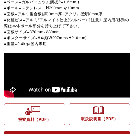
●ベース=ガルバニュウム鋼板(t=1.6mm )
●ポール=ステンレス H790mm φ19mm
●面板=アルミ複合板(黒)3mm厚+アクリル透明2mm厚
●化粧ビス=アルミ/アルマイト仕上(シルバー)〔注意〕屋内用/移動の
際は本体ポール部分を持ち上げて下さい。
●面板サイズ=370mm×280mm
●ポスターサイズ=A4横(W297mm×H210mm)
●重量=2.4kg※屋内専用
取扱説明書（PDF）
提案資料（PDF）