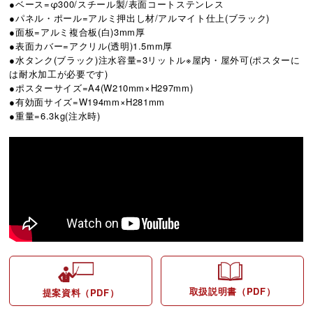
●ベース=φ300/スチール製/表面コートステンレス
●パネル・ポール=アルミ押出し材/アルマイト仕上(ブラック)
●面板=アルミ複合板(白)3mm厚
●表面カバー=アクリル(透明)1.5mm厚
●水タンク(ブラック)注水容量=3リットル※屋内・屋外可(ポスターに
は耐水加工が必要です)
●ポスターサイズ=A4(W210mm×H297mm)
●有効面サイズ=W194mm×H281mm
●重量=6.3kg(注水時)
取扱説明書（PDF）
提案資料（PDF）