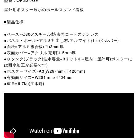
型番：OPSS-A3K
屋外用ポスター展示のポールスタンド看板
■製品仕様
●ベース=φ300/スチール製/表面コートステンレス
●パネル・ポール=アルミ押出し材/アルマイト仕上(シルバー)
●面板=アルミ複合板(白)3mm厚
●表面カバー=アクリル(透明)1.5mm厚
●水タンク(ブラック)注水容量=3リットル※屋内・屋外可(ポスターに
は耐水加工が必要です)
●ポスターサイズ=A3(W297mm×H420mm)
●有効面サイズ=W281mm×H404mm
●重量=6.7kg(注水時)