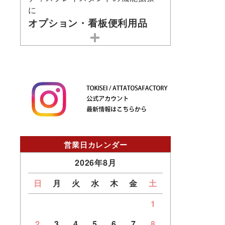
に
オプション・看板便利用品
営業日カレンダー
2026年8月
日
月
火
水
木
金
土
1
2
3
4
5
6
7
8