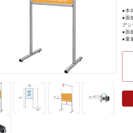
●本
●面
グシ
●面
●重量