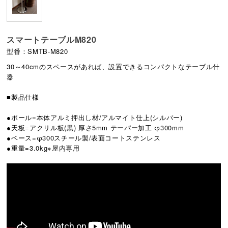
スマートテーブルM820
型番：SMTB-M820
30～40cmのスペースがあれば、設置できるコンパクトなテーブル什
器
■製品仕様
●ポール=本体アルミ押出し材/アルマイト仕上(シルバー)
●天板=アクリル板(黒) 厚さ5mm テーパー加工 φ300mm
●ベース=φ300スチール製/表面コートステンレス
●重量=3.0kg※屋内専用