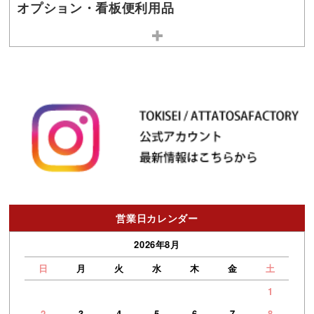
オプション・看板便利用品
営業日カレンダー
2026年8月
日
月
火
水
木
金
土
1
2
3
4
5
6
7
8