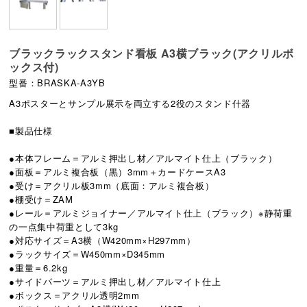
ブラックラックスタンド看板 A3横ブラック(アクリルボ
ックス付)
型番：BRASKA-A3YB
A3ポスターとサンプル展示を両立する2役のスタンド什器
■製品仕様
●本体フレーム＝アルミ押出し材／アルマイト仕上（ブラック）
●面板＝アルミ複合板（黒）3mm＋カードケースA3
●受け＝アクリル板3mm（底面：アルミ複合板）
●棚受け＝ZAM
●レール＝アルミジョイナー／アルマイト仕上（ブラック）※静荷重
の一点集中荷重として3kg
●対応サイズ＝A3横（W420mm×H297mm）
●ラックサイズ＝W450mm×D345mm
●重量＝6.2kg
●サイドパーツ＝アルミ押出し材／アルマイト仕上
●ボックス＝アクリル透明2mm