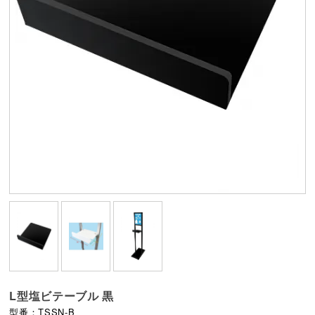
L型塩ビテーブル 黒
型番：TSSN-B