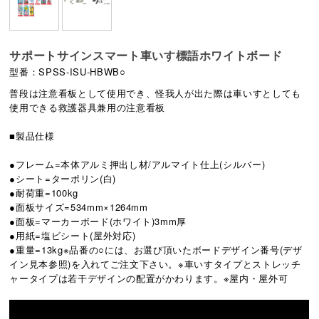
サポートサインスマート車いす標語ホワイトボード
型番：SPSS-ISU-HBWB○
普段は注意看板として使用でき、怪我人が出た際は車いすとしても
使用できる救護器具兼用の注意看板
■製品仕様
●フレーム=本体アルミ押出し材/アルマイト仕上(シルバー)
●シート=ターポリン(白)
●耐荷重=100kg
●面板サイズ=534mm×1264mm
●面板=マーカーボード(ホワイト)3mm厚
●用紙=塩ビシート(屋外対応)
●重量=13kg※品番の○には、お選び頂いたボードデザイン番号(デザ
イン見本参照)を入れてご注文下さい。※車いすタイプとストレッチ
ャータイプは若干デザインの配置がかわります。※屋内・屋外可