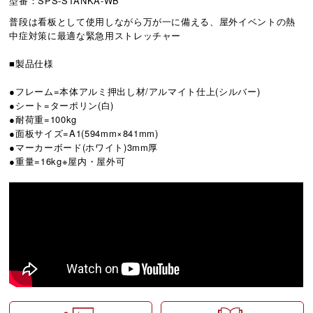
型番：SPS-STANKA-WB
普段は看板として使用しながら万が一に備える、屋外イベントの熱
中症対策に最適な緊急用ストレッチャー
■製品仕様
●フレーム=本体アルミ押出し材/アルマイト仕上(シルバー)
●シート=ターポリン(白)
●耐荷重=100kg
●面板サイズ=A1(594mm×841mm)
●マーカーボード(ホワイト)3mm厚
●重量=16kg※屋内・屋外可