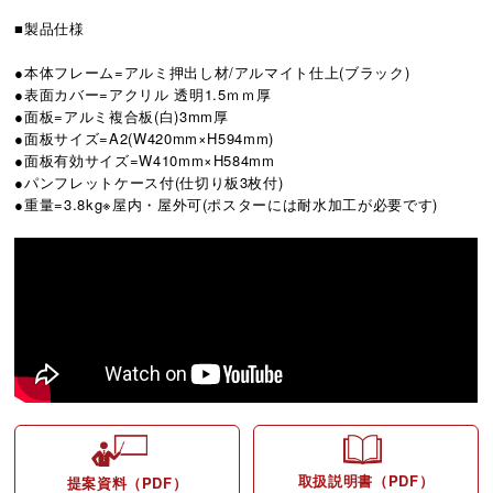
■製品仕様
●本体フレーム=アルミ押出し材/アルマイト仕上(ブラック)
●表面カバー=アクリル 透明1.5ｍｍ厚
●面板=アルミ複合板(白)3mm厚
●面板サイズ=A2(W420mm×H594mm)
●面板有効サイズ=W410mm×H584mm
●パンフレットケース付(仕切り板3枚付)
●重量=3.8kg※屋内・屋外可(ポスターには耐水加工が必要です)
取扱説明書（PDF）
提案資料（PDF）