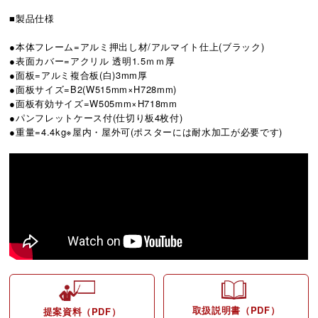
■製品仕様
●本体フレーム=アルミ押出し材/アルマイト仕上(ブラック)
●表面カバー=アクリル 透明1.5ｍｍ厚
●面板=アルミ複合板(白)3mm厚
●面板サイズ=B2(W515mm×H728mm)
●面板有効サイズ=W505mm×H718mm
●パンフレットケース付(仕切り板4枚付)
●重量=4.4kg※屋内・屋外可(ポスターには耐水加工が必要です)
取扱説明書（PDF）
提案資料（PDF）