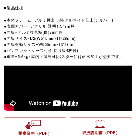
■製品仕様
●本体フレーム=アルミ押出し材/アルマイト仕上(シルバー)
●表面カバー=アクリル 透明1.5ｍｍ厚
●面板=アルミ複合板(白)3mm厚
●面板サイズ=B2(W515mm×H728mm)
●面板有効サイズ=W505mm×H718mm
●パンフレットケース付(仕切り板4枚付)
●重量=5.6kg※屋内・屋外可(ポスターには耐水加工が必要です)
取扱説明書（PDF）
提案資料（PDF）