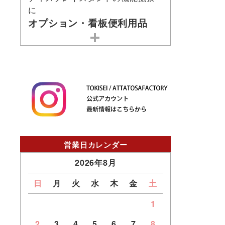
に
オプション・看板便利用品
営業日カレンダー
2026年8月
日
月
火
水
木
金
土
1
2
3
4
5
6
7
8