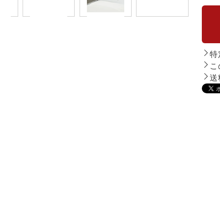
特
こ
送