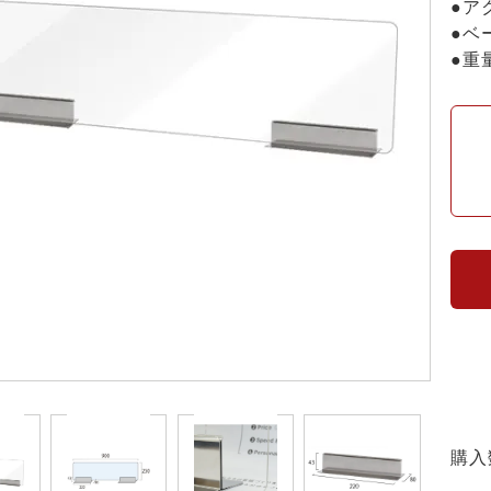
●ア
●ベ
●重量
購入