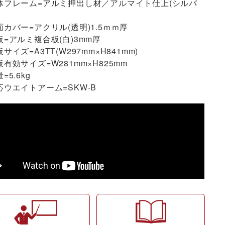
体フレーム=アルミ押出し材／アルマイト仕上(シルバ
面カバー=アクリル(透明)1.5ｍｍ厚
板=アルミ複合板(白)3mm厚
サイズ=A3TT(W297mm×H841mm)
板有効サイズ=W281mm×H825mm
=5.6kg
応ウエイトアーム=SKW-B