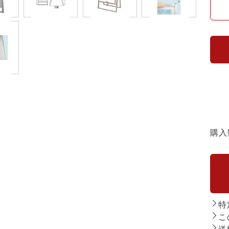
購入
特
こ
送