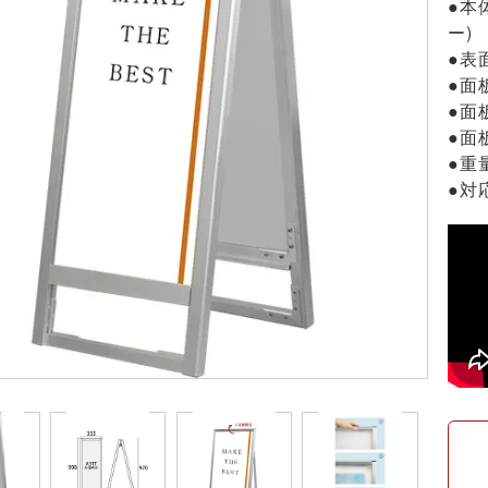
●本
ー)
●表
●面
●面板
●面
●重量
●対