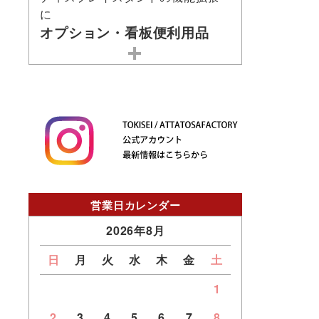
に
オプション・看板便利用品
営業日カレンダー
2026年8月
日
月
火
水
木
金
土
1
2
3
4
5
6
7
8