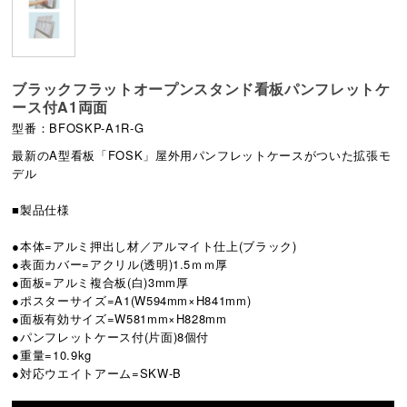
ブラックフラットオープンスタンド看板パンフレットケ
ース付A1両面
型番：BFOSKP-A1R-G
最新のA型看板「FOSK」屋外用パンフレットケースがついた拡張モ
デル
■製品仕様
●本体=アルミ押出し材／アルマイト仕上(ブラック)
●表面カバー=アクリル(透明)1.5ｍｍ厚
●面板=アルミ複合板(白)3mm厚
●ポスターサイズ=A1(W594mm×H841mm)
●面板有効サイズ=W581mm×H828mm
●パンフレットケース付(片面)8個付
●重量=10.9kg
●対応ウエイトアーム=SKW-B