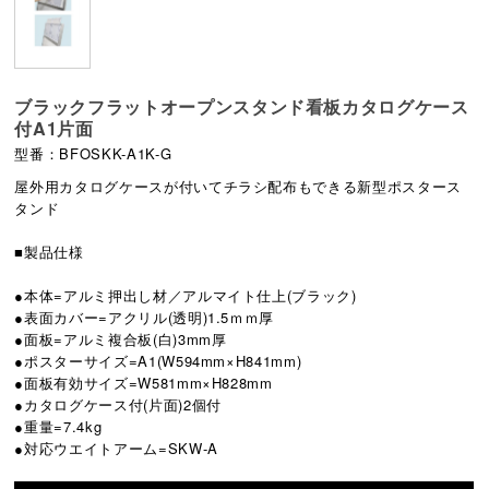
ブラックフラットオープンスタンド看板カタログケース
付A1片面
型番：BFOSKK-A1K-G
屋外用カタログケースが付いてチラシ配布もできる新型ポスタース
タンド
■製品仕様
●本体=アルミ押出し材／アルマイト仕上(ブラック)
●表面カバー=アクリル(透明)1.5ｍｍ厚
●面板=アルミ複合板(白)3mm厚
●ポスターサイズ=A1(W594mm×H841mm)
●面板有効サイズ=W581mm×H828mm
●カタログケース付(片面)2個付
●重量=7.4kg
●対応ウエイトアーム=SKW-A