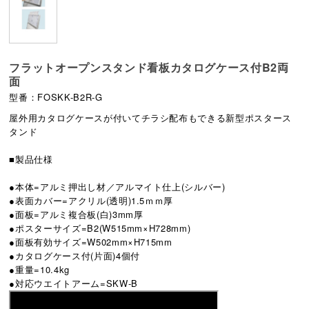
フラットオープンスタンド看板カタログケース付B2両
面
型番：FOSKK-B2R-G
屋外用カタログケースが付いてチラシ配布もできる新型ポスタース
タンド
■製品仕様
●本体=アルミ押出し材／アルマイト仕上(シルバー)
●表面カバー=アクリル(透明)1.5ｍｍ厚
●面板=アルミ複合板(白)3mm厚
●ポスターサイズ=B2(W515mm×H728mm)
●面板有効サイズ=W502mm×H715mm
●カタログケース付(片面)4個付
●重量=10.4kg
●対応ウエイトアーム=SKW-B